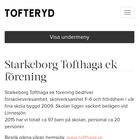
Togg
navig
Visa undermeny
Starkeborg Tofthaga ek
förening
Starkeborg Tofthaga ek förening bedriver
förskoleverksamhet, skolverksamhet F-6 och fritidshem i vår
fina skola byggd 2009. Skolan ligger vackert belägen vid
Linnesjön.
2015 har vi totalt ca 97 barn på skolan, personal ca 20
personer.
Besök gärna våran hemsida:
www.tofthaga.se