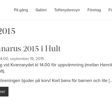
På gång
Galleri
Tofterydsrevyn
Företag
F
2015
narus 2015 i Hult
14:00, september 19, 2015
g vid Kvarnarydet kl 14.00 för uppvärmning (mellan Henr
t).
reningen bjuder på korv! Kort bana för barnen och lite [...
mer