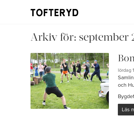
Arkiv för:
september 
Bon
lördag 
Samlin
och Hul
Bygdefö
Läs 