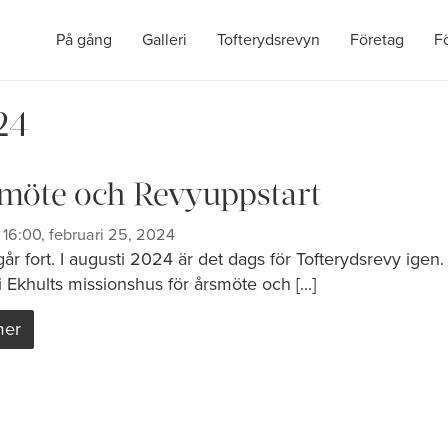
På gång
Galleri
Tofterydsrevyn
Företag
F
24
möte och Revyuppstart
16:00, februari 25, 2024
år fort. I augusti 2024 är det dags för Tofterydsrevy igen.
 i Ekhults missionshus för årsmöte och [...]
mer