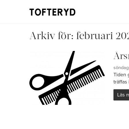
Arkiv för:
februari 20
Års
söndag 
Tiden g
träffas
Läs 