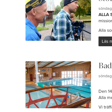
söndag 
ALLA 
missio
Alla so
Läs 
Bad 
söndag 
Den 14
Alla m
Vi träffa