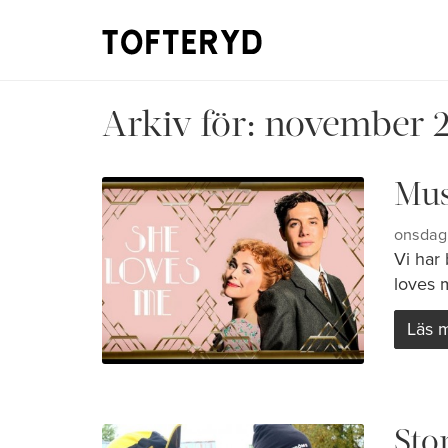
Arkiv för:
november 2
Mus
onsdag
Vi har
loves m
Läs 
Sto