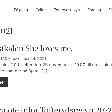
På gång
Galleri
Tofterydsrevyn
Företag
F
021
ikalen She loves me.
 17:00, november 24, 2021
 bokat 20 biljetter den 25 november kl 19.00 till musicale
e som går på Spira i [...]
mer
rmöte inför Tofterydsrevyn 2022