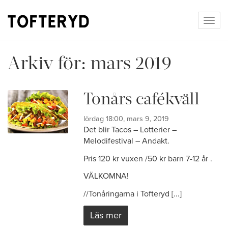
Togg
navig
Arkiv för:
mars 2019
Tonårs cafékväll
lördag 18:00, mars 9, 2019
Det blir Tacos – Lotterier –
Melodifestival – Andakt.
Pris 120 kr vuxen /50 kr barn 7-12 år .
VÄLKOMNA!
//Tonåringarna i Tofteryd [...]
Läs mer