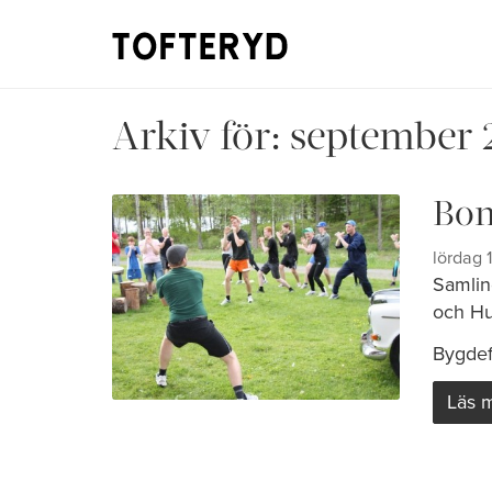
Arkiv för:
september 
Bon
lördag 
Samlin
och Hul
Bygdefö
Läs 