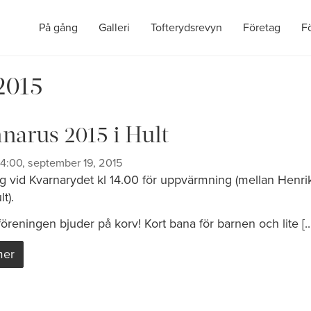
På gång
Galleri
Tofterydsrevyn
Företag
F
2015
narus 2015 i Hult
14:00, september 19, 2015
g vid Kvarnarydet kl 14.00 för uppvärmning (mellan Henr
t).
reningen bjuder på korv! Kort bana för barnen och lite [...
mer