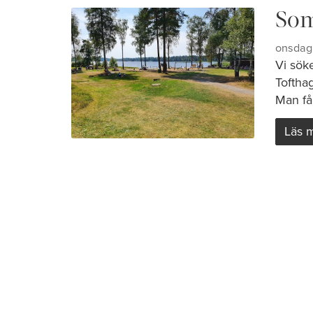
So
onsdag 
Vi sök
Toftha
Man får 
Läs 