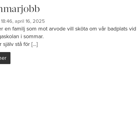
mmarjobb
18:46, april 16, 2025
er en familj som mot arvode vill sköta om vår badplats vid
gaskolan i sommar.
själv stå för [...]
mer