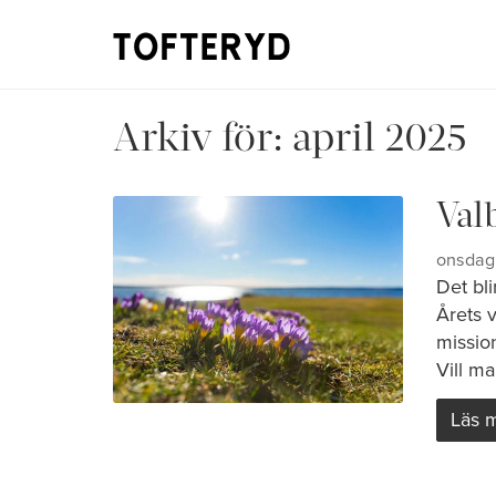
Arkiv för:
april 2025
Val
onsdag 
Det bli
Årets v
missio
Vill ma
Läs 