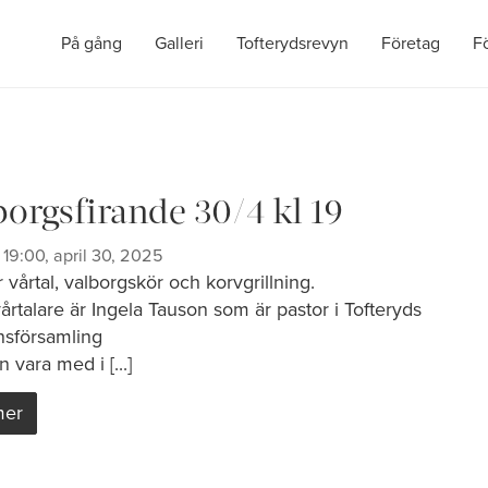
På gång
Galleri
Tofterydsrevyn
Företag
F
borgsfirande 30/4 kl 19
19:00, april 30, 2025
r vårtal, valborgskör och korvgrillning.
årtalare är Ingela Tauson som är pastor i Tofteryds
nsförsamling
n vara med i [...]
mer