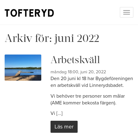
Togg
navig
Arkiv för:
juni 2022
Arbetskväll
måndag 18:00, juni 20, 2022
Den 20 juni kl 18 har Bygdeföreningen
en arbetskväll vid Linnerydsbadet.
Vi behöver tre personer som målar
(AME kommer bekosta färgen).
Vi [...]
Läs mer