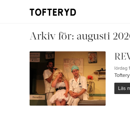
Arkiv för:
augusti 20
RE
lördag 
Tofter
Läs 