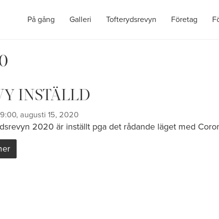
På gång
Galleri
Tofterydsrevyn
Företag
F
20
VY INSTÄLLD
19:00, augusti 15, 2020
ydsrevyn 2020 är inställt pga det rådande läget med Coro
mer