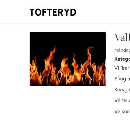
Val
måndag 
Katego
Vi fira
Sång a
Korvgri
Vårtal
Välko