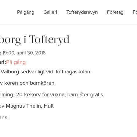
På gång
Galleri
Tofterydsrevyn
Företag
F
borg i Tofteryd
19:00, april 30, 2018
ri:
På gång
r Valborg sedvanligt vid Tofthagaskolan.
v kören och barnkören.
llning, 20 kr/korv för vuxna, barn äter gratis.
 av Magnus Thelin, Hult
mna!